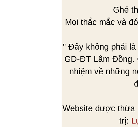
Ghé th
Mọi thắc mắc và đó
" Đây không phải là
GD-ĐT Lâm Đồng. C
nhiệm về những nộ
đ
Website được thừa
trị:
L