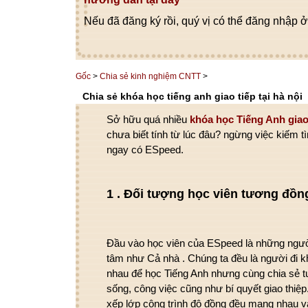
Nếu đã đăng ký rồi, quý vị có thể đăng nhập ở
Gốc
>
Chia sẻ kinh nghiệm CNTT
>
Chia sẻ khóa học tiếng anh giao tiếp tại hà nội
Sở hữu
quá nhiều
khóa học Tiếng Anh
giao
chưa biết
tính từ lúc
đâu?
ngừng
việc
kiếm t
ngay
có
ESpeed.
1
. Đối tượng học viên tương đồn
Đầu vào học viên của ESpeed là
những
ngư
tâm
như
Cả nhà
. Chúng ta đều là người đi
k
nhau để học Tiếng Anh nhưng
cùng
chia sẻ
t
sống,
công việc
cũng như
bí quyết
giao thiệp
xếp lớp
cộng
trình độ đồng đều
mang
nhau v