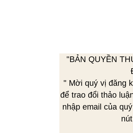
"BẢN QUYỀN TH
" Mời quý vị đăng
để trao đổi thảo lu
nhập email của quý
nút