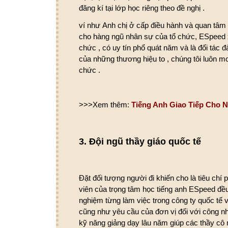
đăng kí tại lớp học riêng theo
đề nghị
.
ví như
Anh chị
ở cấp
điều hành
và
quan tâm
cho
hàng ngũ
nhân sự của
tổ chức
, ESpeed x
chức
,
có
uy tín
phổ quát
năm và là đối tác
đ
của
những
thương hiệu
to
, chúng tôi luôn
chức
.
>>>Xem thêm:
Tiếng Anh Giao Tiếp Cho 
3. Đ
ội ngũ
thầy giáo
quốc tế
Đặt đối tượng người đi
khiến cho
là
tiêu chí
p
viên
của
trọng tâm
học tiếng anh ESpeed đề
nghiệm từng
làm
việc trong
công ty
quốc tế
v
cũng như
yêu cầu
của
đơn vị
đối
với
công n
kỹ năng giảng dạy lâu năm giúp
các
thầy cô