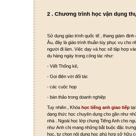
2
. Chương trình học
vận dụng
th
Sử dụng
giáo trình quốc tế , thang
giám định
Âu, đây là giáo trình thuần túy
phục vụ
cho n
người đi
làm
. Việc dạy và học sẽ
tập hợp
và
du
hàng ngày trong
công tác
như:
- Viết
Thống kê
,
- Gọi điện
với
đối tác
-
các
cuộc họp
-
bàn thảo
trong
doanh nghiệp
Tuy nhiên
, Khóa
học tiếng anh
giao tiếp
tạ
dạng
thức học
chuyên dụng cho
gần như
nh
nhà
. Ngoài học lớp chung Tiếng Anh cho ng
như
Anh chị
mang
những
bắt buộc
đặc trưn
học, tự chọn nội dung học
phù hợp
sở hữu
c