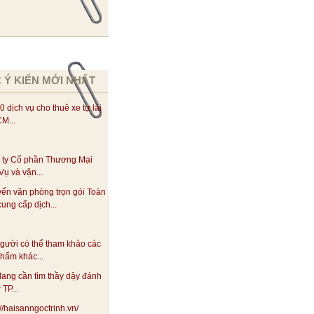
 Ý KIẾN MỚI NHẤT
0 dịch vụ cho thuê xe tự lái
M...
 ty Cổ phần Thương Mại
Vụ và vận...
yển văn phòng trọn gói Toàn
ung cấp dịch...
gười có thể tham khảo các
hẩm khác...
ang cần tìm thầy dậy đánh
 TP...
://haisanngoctrinh.vn/