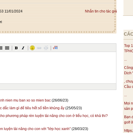
53 11/01/2024
Nhắn tin cho tác giả
ời
CÁC
Top 1
TPHC
...
Công
Dịch 
, chu
Cầu c
...
nh nien mu ban xo so mien bac
(26/06/23)
Mọi n
 đắc làm gì để tiêu hết số tiền khủng ấy
(25/05/23)
sản p
ho phương pháp rèn luyện tài năng cho con ở tiểu học, có khả thi?
Bạn đ
golf ở
 luyện tài năng cho con với "lớp học xanh"
(28/03/23)
https