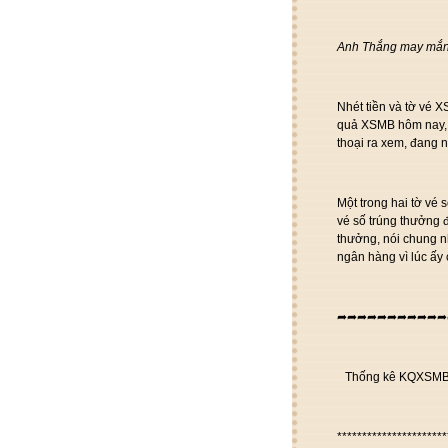
Anh Thắng may mắn 
Nhét tiền và tờ vé X
quả XSMB hôm nay, 
thoại ra xem, đang n
Một trong hai tờ v
vé số trúng thưởng đế
thưởng, nói chung nh
ngân hàng vì lúc ấy
➦➦➦➦➦➦➦➦➦➦➦
Thống kê KQXSMB h
**********************