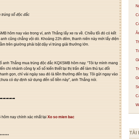
N
trúng số độc đắc
C
C
Â
SMB hôm nay vào trong ví, anh Thắng lấy xe ra về. Chiều tối đó có kết
anh cũng chẳng vội dò. Khoảng 22h đêm, thanh niên này mới lấy điện
T
ằm trên giường phải bật dậy vì trúng giải thưởng lớn.
T
G
é số anh Thắng mua trúng độc đắc KQXSMB hôm nay. “Tôi tự mình mang
n chi nhánh công ty xổ số kiến thiết tại thị trấn để làm thủ tục đổi
T
anh gọn, chỉ vài ngày sau đó là tiền thưởng đến tay. Tôi gửi ngay vào
G
 chưa có dự định sử dụng đến số tiền này”, anh Thắng nói.
S
Cá
➦➦➦➦➦
We
ôm nay chính xác nhất tại
Xo so mien bac
TÀI
******