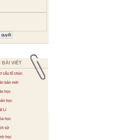
 BÀI VIẾT
ơ cấu tổ chức
ăn bản mới
ăn học
oán học
t Lí
óa học
ịch sử
inh học