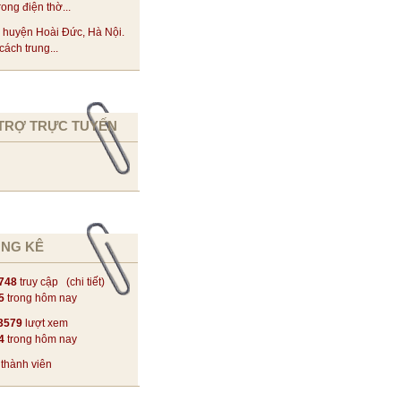
rong điện thờ...
 huyện Hoài Đức, Hà Nội.
ách trung...
TRỢ TRỰC TUYẾN
NG KÊ
748
truy cập (
chi tiết
)
5
trong hôm nay
3579
lượt xem
4
trong hôm nay
thành viên