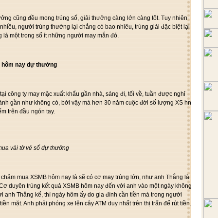
ởng cũng đều mong trúng số, giải thưởng càng lớn càng tôt. Tuy nhiên
nhiều, người trúng thưởng lại chẳng có bao nhiêu, trúng giải đặc biệt lại
 là một trong số ít những người may mắn đó.
 hôm nay dự thưởng
ại công ty may mặc xuất khẩu gần nhà, sáng đi, tối về, tuần được nghỉ
 rảnh gần như không có, bởi vậy mà hơn 30 năm cuộc đời số lượng XS hn
m trên đầu ngón tay.
mua vài tờ vé số dự thưởng
 chăm mua XSMB hôm nay là sẽ có cơ may trúng lớn, như anh Thắng là
. Cơ duyên trúng kết quả XSMB hôm nay đến với anh vào một ngày không
ời anh Thắng kể, thì ngày hôm ấy do gia đình cần tiền mà trong người
iền mặt. Anh phải phóng xe lên cây ATM duy nhất trên thị trấn để rút tiền.