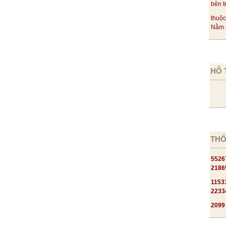
bên t
thuộc
Nằm c
HỖ 
THỐ
5526
2186
1153
2233
2099