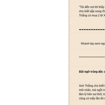
“Tôi đến nơi thì thấ
cho biết sắp xong rồ
Thắng có mua 2 tờ 
➦➦➦➦➦➦➦➦➦➦➦
Nhanh tay xem ngay
**********************
Bất ngờ trúng độc
Anh Thắng cho biết
mỏi chân, mà ngồi n
tâm lý hên xui thôi
cũng có mấy lần tôi