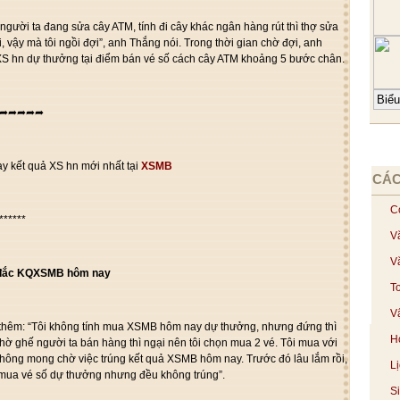
y người ta đang sửa cây ATM, tính đi cây khác ngân hàng rút thì thợ sửa
i, vậy mà tôi ngồi đợi”, anh Thắng nói. Trong thời gian chờ đợi, anh
XS hn dự thưởng tại điểm bán vé số cách cây ATM khoảng 5 bước chân.
➦➦➦➦➦
 kết quả XS hn mới nhất tại
XSMB
CÁC
C
******
V
V
 đắc KQXSMB hôm nay
T
Vậ
 thêm: “Tôi không tính mua XSMB hôm nay dự thưởng, nhưng đứng thì
H
hờ ghế người ta bán hàng thì ngại nên tôi chọn mua 2 vé. Tôi mua với
, không mong chờ việc trúng kết quả XSMB hôm nay. Trước đó lâu lắm rồi,
L
 mua vé số dự thưởng nhưng đều không trúng”.
S