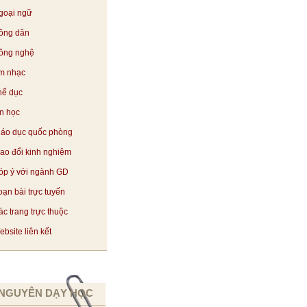
goại ngữ
ông dân
ông nghệ
m nhạc
hể dục
in học
iáo dục quốc phòng
rao đổi kinh nghiệm
óp ý với ngành GD
oạn bài trực tuyến
c trang trực thuộc
bsite liên kết
 NGUYÊN DẠY HỌC