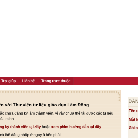
Trợ giúp
Liên hệ
Trang trực thuộc
ĐĂN
n với Thư viện tư liệu giáo dục Lâm Đồng.
Tên t
c chưa đăng ký làm thành viên, vì vậy chưa thể tải được các tư liệu
của mình.
Mật 
ng ký thành viên tại đây
hoặc
xem phim hướng dẫn tại đây
Ghi 
ị có thể đăng nhập ở ngay ô bên phải.