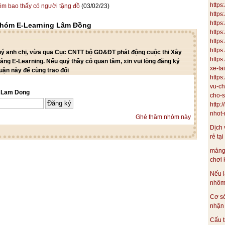
https
êm bao thấy có người tặng đồ
(03/02/23)
https
https
nhóm E-Learning Lâm Đồng
https
http
https
quý anh chị, vừa qua Cục CNTT bộ GD&ĐT phát động cuộc thi Xây
https
iảng E-Learning. Nếu quý thầy cô quan tâm, xin vui lòng đăng ký
xe-ta
uận này để cùng trao đổi
https
vu-ch
g Lam Dong
cho-s
http:
nhot-m
Ghé thăm nhóm này
Dịch 
rẻ tại
mảng
chơi 
Nếu l
nhôm 
Cơ s
nhận 
Cấu t