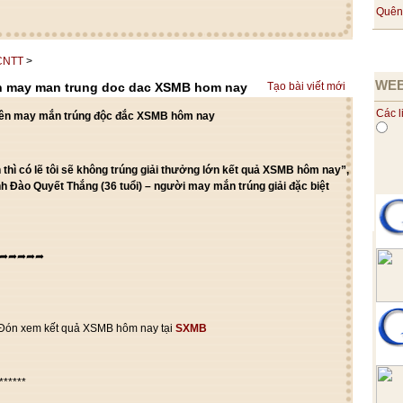
Quên
 CNTT
>
WEB
ien may man trung doc dac XSMB hom nay
Tạo bài viết mới
Các l
 niên may mắn trúng độc đắc XSMB hôm nay
 thì có lẽ tôi sẽ không trúng giải thưởng lớn kết quả XSMB hôm nay”,
nh Đào Quyết Thắng (36 tuổi) – người may mắn trúng giải đặc biệt
➦➦➦➦➦
Đón xem kết quả XSMB hôm nay tại
SXMB
******