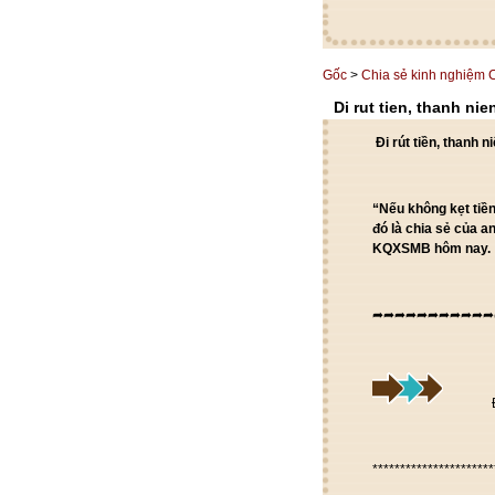
Gốc
>
Chia sẻ kinh nghiệm
Di rut tien, thanh n
Đi rút tiền, thanh
“Nếu không kẹt tiền
đó là chia sẻ của a
KQXSMB hôm nay.
➦➦➦➦➦➦➦➦➦➦➦
**********************