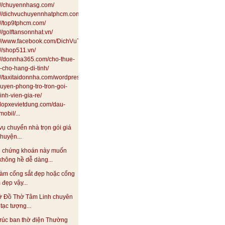
://chuyennhasg.com/
://dichvuchuyennhatphcm.com/
://top9tphcm.com/
://golftansonnhat.vn/
s://www.facebook.com/DichVuTaxiTai24HSaiGon
://shop511.vn/
://donnha365.com/cho-thue-
i-cho-hang-di-tinh/
://taxitaidonnha.com/wordpress/dich-
uyen-phong-tro-tron-goi-
inh-vien-gia-re/
//lopxevietdung.com/dau-
obil/...
vụ chuyển nhà trọn gói giá
 huyện...
 chứng khoán này muốn
không hề dễ dàng...
àm cổng sắt đẹp hoặc cổng
đẹp vậy...
ở Đồ Thờ Tâm Linh chuyên
tạc tượng...
rúc ban thờ điện Thường