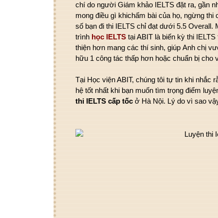
chí
do người Giám khảo IELTS đặt ra,
gần 
mong
điều gì
khi
chấm bài của họ,
ngừng thi
số bạn đi thi IELTS chỉ đạt dưới 5.5 Overall
trình
học IELTS
tại ABIT là biến kỳ thi IELTS
thiện
hơn
mang
các
thí sinh, giúp
Anh chị
vư
hữu
1
công tác
thấp
hơn hoặc chuẩn bị cho 
Tại Học viện ABIT, chúng tôi
tự tin
khi
nhắc
rằ
hệ
tốt
nhất
khi
bạn muốn
tìm
trọng điểm
luyệ
thi IELTS cấp tốc
ở Hà Nội. Lý do
vì sao
vậ