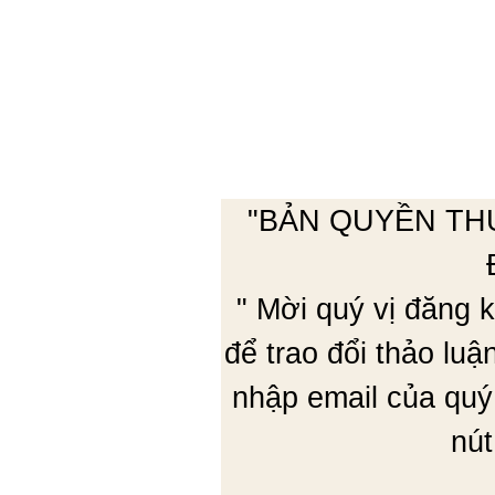
"BẢN QUYỀN TH
" Mời quý vị đăng
để trao đổi thảo lu
nhập email của quý
nút