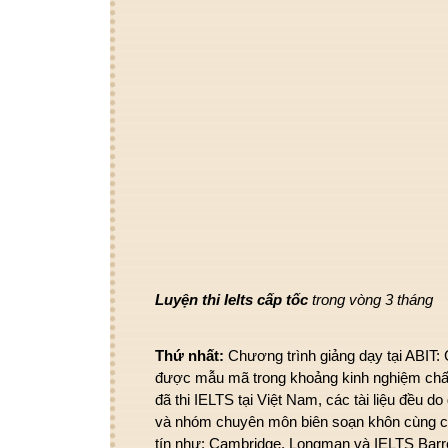
Luyện thi Ielts cấp tốc
trong vòng 3 tháng
Thứ nhất:
Chương trình giảng dạy tại ABIT: 
được
mẫu mã
trong khoảng
kinh nghiệm chấ
đã thi IELTS tại Việt Nam,
các
tài liệu đều d
và
nhóm
chuyên môn
biên soạn
khôn cùng
tín như: Cambridge, Longman và IELTS Barr