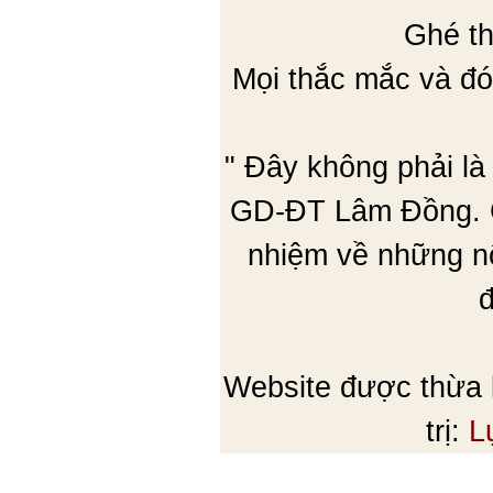
Ghé th
Mọi thắc mắc và đó
" Đây không phải là
GD-ĐT Lâm Đồng. C
nhiệm về những nộ
đ
Website được thừa
trị:
L