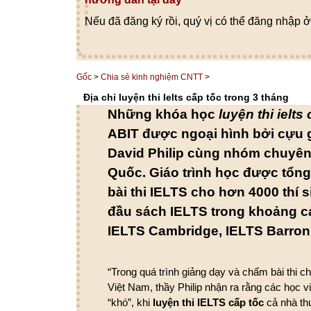
Nếu đã đăng ký rồi, quý vị có thể đăng nhập ở
Gốc
>
Chia sẻ kinh nghiệm CNTT
>
Địa chỉ luyện thi Ielts cấp tốc trong 3 tháng
Những
khóa học
luyện thi ielts
ABIT được
ngoại hình
bởi cựu 
David Philip
cùng
nhóm
chuyên
Quốc. Giáo trình học được tổn
bài thi IELTS cho hơn 4000 thí s
đầu sách IELTS
trong khoảng
c
IELTS Cambridge, IELTS Barro
“Trong
quá trình
giảng dạy và chấm bài thi cho
Việt Nam, thầy Philip
nhận ra
rằng
các
học v
“khó”,
khi
luyện thi IELTS cấp tốc
c
ả nhà
th