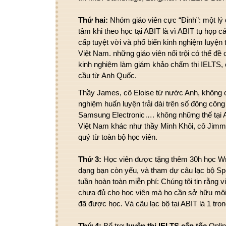
Thứ
hai:
N
hóm
giáo viên
cực “Đỉnh”:
một
lý
tâm
khi
theo học tại ABIT là vì ABIT
tụ họp
c
cấp
tuyệt vời
và
phổ biến
kinh nghiệm luyện t
Việt Nam.
những
giáo viên
nổi trội
có
thể
đề 
kinh nghiệm
làm
giám khảo chấm thi IELTS,
cầu
từ
Anh Quốc.
Thầy James, cô Eloise
từ
nước Anh,
không
nghiệm
huấn luyện
trải dài trên
số đông
công
Samsung Electronic….
không những thế
tại
Việt Nam khác như thầy Minh Khôi, cô Jimm
quý
từ
toàn bộ
học viên.
Thứ 3:
Học viên được tặng thêm 30h học Wr
dạng
bạn còn yếu, và
tham dự
câu lạc bộ Sp
tuần hoàn toàn miễn phí: Chúng tôi tin rằng vi
chưa đủ cho học viên mà họ cần
sở hữu
mô
đã được học. Và câu lạc bộ tại ABIT là
1
tro
Thứ 4:
Bổ trợ
luyện thi IELTS cấp tốc
Onlin