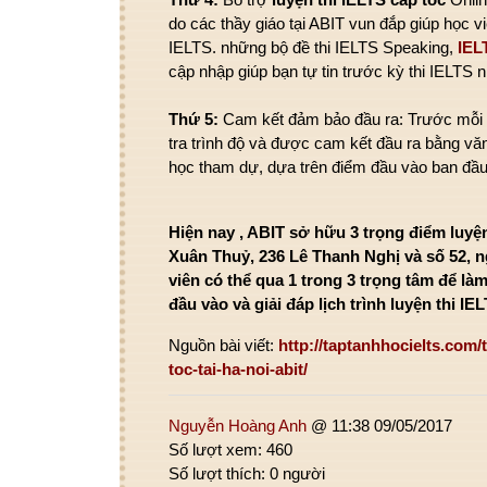
do
các
thầy giáo
tại ABIT
vun đắp
giúp học v
IELTS.
những
bộ đề thi IELTS Speaking,
IEL
cập nhập giúp bạn
tự tin
trước kỳ thi IELTS n
Thứ 5:
Cam kết đảm bảo đầu ra: Trước mỗi
tra
trình độ và được cam kết đầu ra bằng vă
học
tham dự
, dựa trên điểm đầu vào
ban đầ
Hiện nay
, ABIT
sở hữu
3
trọng điểm
luyện
Xuân Thuỷ, 236 Lê Thanh Nghị và số 52, 
viên
có
thể qua
1
trong 3
trọng tâm
để
là
đầu vào và
giải đáp
lịch trình
luyện thi IEL
Nguồn bài viết:
http://taptanhhocielts.com/
toc-tai-ha-noi-abit/
Nguyễn Hoàng Anh
@ 11:38 09/05/2017
Số lượt xem: 460
Số lượt thích: 0 người