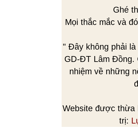
Ghé th
Mọi thắc mắc và đó
" Đây không phải là
GD-ĐT Lâm Đồng. C
nhiệm về những nộ
đ
Website được thừa
trị:
L