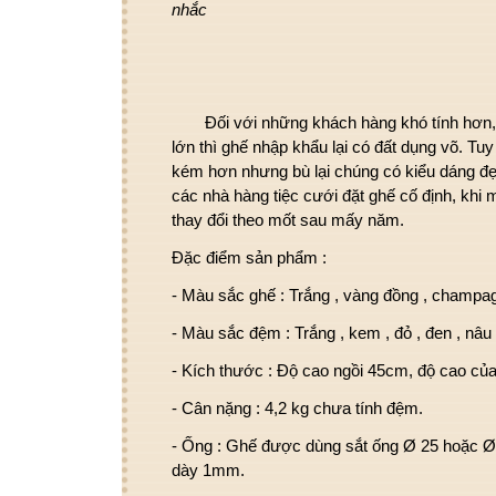
nhắc
Đối với những khách hàng khó tính hơn, g
lớn thì ghế nhập khẩu lại có đất dụng võ. T
kém hơn nhưng bù lại chúng có kiểu dáng đ
các nhà hàng tiệc cưới đặt ghế cố định, khi m
thay đổi theo mốt sau mấy năm.
Đặc điểm sản phẩm :
- Màu sắc ghế :
Trắng , vàng đồng , champagn
- Màu sắc đệm :
Trắng , kem , đỏ , đen , nâu 
- Kích thước :
Độ cao ngồi 45cm, độ cao của
- Cân nặng :
4,2 kg chưa tính đệm.
- Ống :
Ghế được dùng sắt ống Ø 25 hoặc Ø 
dày 1mm.