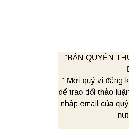
"BẢN QUYỀN TH
" Mời quý vị đăng
để trao đổi thảo lu
nhập email của quý
nút