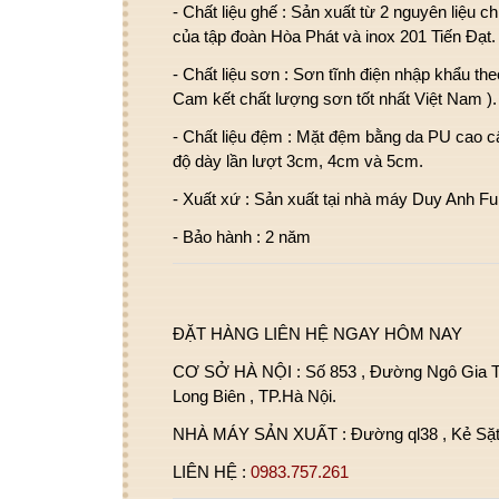
- Chất liệu ghế :
Sản xuất từ 2 nguyên liệu ch
của tập đoàn Hòa Phát và inox 201 Tiến Đạt.
- Chất liệu sơn :
Sơn tĩnh điện nhập khẩu th
Cam kết chất lượng sơn tốt nhất Việt Nam ).
- Chất liệu đệm :
Mặt đệm bằng da PU cao cấ
độ dày lần lượt 3cm, 4cm và 5cm.
- Xuất xứ :
Sản xuất tại nhà máy Duy Anh Fur
- Bảo hành :
2 năm
ĐẶT HÀNG LIÊN HỆ NGAY HÔM NAY
CƠ SỞ HÀ NỘI :
Số 853 , Đường Ngô Gia 
Long Biên , TP.Hà Nội.
NHÀ MÁY SẢN XUẤT :
Đường ql38 , Kẻ Sặt
LIÊN HỆ :
0983.757.261