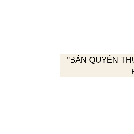
"BẢN QUYỀN TH
" Mời quý vị đăng
để trao đổi thảo lu
nhập email của quý
nút