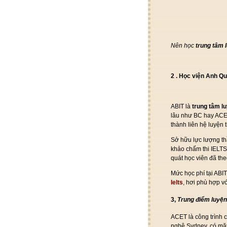
Nên học
trung tâm
2
. Học viện Anh Q
ABIT là
trung tâm
l
lâu như BC hay ACE
thành
liên hệ
luyện 
Sở hữu
lực lượng
t
khảo chấm thi IELT
quát
học viên đã th
Mức học phí tại ABI
Ielts
,
hơi
phù hợp
v
3,
T
rung điểm
luyện 
ACET là
công trình
c
nghệ
Sydney,
có
mặ