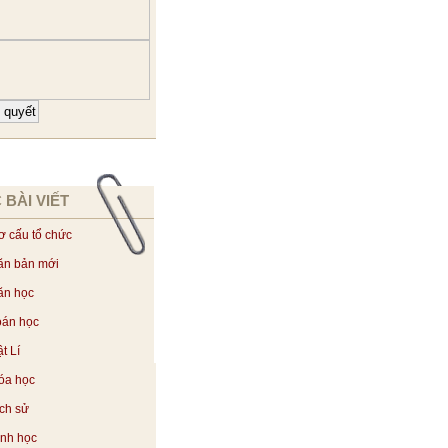
 BÀI VIẾT
ơ cấu tổ chức
ăn bản mới
ăn học
oán học
t Lí
óa học
ịch sử
inh học