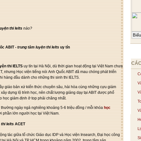
luyện thi Ielts
nào?
uốc ABIT -
trung tâm
luyện thi Ielts
uy tín
CÁC
uyện thi IELTS
uy tín tại Hà Nội, dù
thời gian
hoạt động tại Việt Nam chưa
T, nhưng Học viện
tiếng nói
Anh Quốc ABIT đã
mau chóng
phát triển
C
thi
hàng đầu
dành cho
những
thi sinh thi IELTS.
V
hầy giáo
bản xứ
kiến thức
chuyên sâu,
hài hòa
cùng
những
cựu giám
V
S
xây dựng
lộ trình
học, nên chất lượng giảng dạy tại ABIT được
phổ
eo học
giám định
ở top
phải chăng
nhất.
T
T
thường ngày
ngả nghiêng
khoảng 5-6 triệu đồng / mỗi khóa
học
Vậ
ới
phần lớn
người học tại Việt Nam.
H
thi Ielts
ACET
L
ộng tác
giữa
tổ chức
Giáo dục IDP và Học viện Insearch, Đại học
công
S
t tại Hà Nội và TP HCM
trong khoảng
năm 2002.
trọng tâm
sản