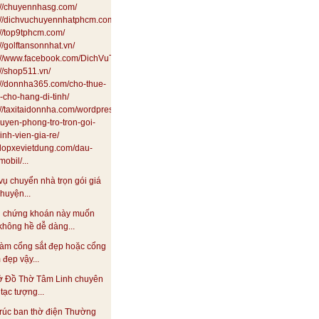
://chuyennhasg.com/
://dichvuchuyennhatphcm.com/
://top9tphcm.com/
://golftansonnhat.vn/
s://www.facebook.com/DichVuTaxiTai24HSaiGon
://shop511.vn/
://donnha365.com/cho-thue-
i-cho-hang-di-tinh/
://taxitaidonnha.com/wordpress/dich-
uyen-phong-tro-tron-goi-
inh-vien-gia-re/
//lopxevietdung.com/dau-
obil/...
vụ chuyển nhà trọn gói giá
 huyện...
 chứng khoán này muốn
không hề dễ dàng...
àm cổng sắt đẹp hoặc cổng
đẹp vậy...
ở Đồ Thờ Tâm Linh chuyên
tạc tượng...
rúc ban thờ điện Thường