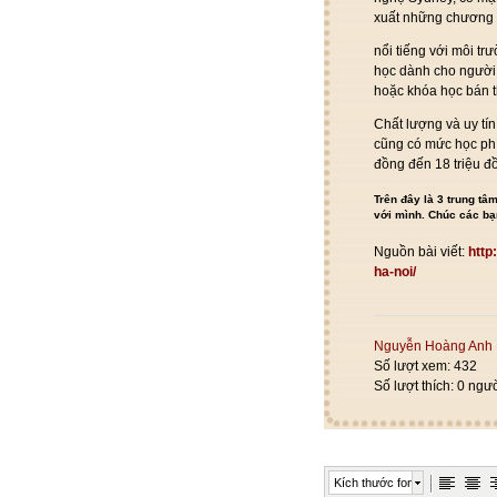
xuất
những
chương tr
nổi tiếng
với
môi tr
học dành cho người
hoặc khóa học bán
Chất lượng và uy tí
cũng
có
mức học ph
đồng
đến
18 triệu 
Trên đây là 3 trung tâ
với mình. Chúc các bạ
Nguồn bài viết:
http
ha-noi/
Nguyễn Hoàng Anh
Số lượt xem: 432
Số lượt thích: 0 ngư
Kích thước font