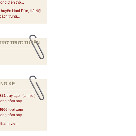
rong điện thờ...
 huyện Hoài Đức, Hà Nội.
ách trung...
TRỢ TRỰC TUYẾN
NG KÊ
721
truy cập (
chi tiết
)
rong hôm nay
2606
lượt xem
rong hôm nay
thành viên