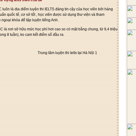
 luôn là địa điểm luyện thi IELTS đáng tin cậy của học viên bởi
hàng
uẩn quốc tế,
cơ sở
tốt
, học viên được
sử dụng
thư viện và
tham
ộ ngoại khóa để
tập luyện
tiếng Anh.
BC là nơi
sở hữu
mức học phí
hơi
cao so
có
mặt bằng chung,
từ
9,4 triệu
rong 8 tuần),
ko
cam kết điểm số đầu ra.