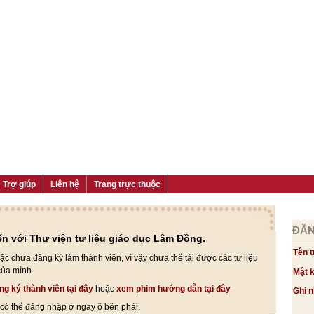
Trợ giúp
Liên hệ
Trang trực thuộc
ĐĂN
n với Thư viện tư liệu giáo dục Lâm Đồng.
Tên t
c chưa đăng ký làm thành viên, vì vậy chưa thể tải được các tư liệu
của mình.
Mật 
ng ký thành viên tại đây
hoặc
xem phim hướng dẫn tại đây
Ghi 
ị có thể đăng nhập ở ngay ô bên phải.