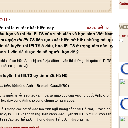
Quên
 CNTT
>
WEB
 thi Ielts tốt nhất hiện nay
Tạo bài viết mới
ầu học và thi rất IELTS của sinh viên và
học sinh
Việt Nam rất
Các l
âm
luyện thi IELTS
liên tục
xuất hiện
sở hữu
những
bài
quảng
ấn đề luyện thi IELTS ở đâu, học IELTS ở
trọng tâm
nào uy
hành
1
vấn đề được
đa số
người học
để ý
.
ẽ
chia sẻ
sở hữu
Anh chị em
3 địa điểm luyện thi chứng chỉ quốc tế IELTS
 biết
tới
tại Hà Nội.
m
luyện thi IELTS uy tín nhất Hà Nội
hi Ielts
h
ội đồng Anh – Bristish Coucil (BC)
g ty
quốc tế về
hiệp tác
văn hoá và giáo dục của Vương quốc Anh,
khởi
g
lớp dạy tiếng Anh cho công chúng
từ
năm 2002.
h
là
1
trong
các
cơ sở
đào tạo
Anh ngữ
mang
tiếng tại Hà Nội, được
giao
ác
kỳ thi IELTS hàng tháng. B
ên cạnh
việc luyện thi IELTS thì BC còn
sản
rình đào tạo: tiếng Anh thông dụng, tiếng Anh
thương mại
.
ừ vựng Ielts theo chủ đề