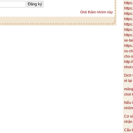
https
https
Ghé thăm nhóm này
https
https
http
https
https
xe-ta
https
vu-ch
cho-s
http:
nhot-m
Dịch 
rẻ tại
mảng
chơi 
Nếu l
nhôm 
Cơ s
nhận 
Cấu t