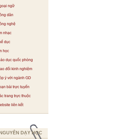
goại ngữ
ông dân
ông nghệ
m nhạc
hể dục
in học
iáo dục quốc phòng
rao đổi kinh nghiệm
óp ý với ngành GD
oạn bài trực tuyến
c trang trực thuộc
bsite liên kết
 NGUYÊN DẠY HỌC