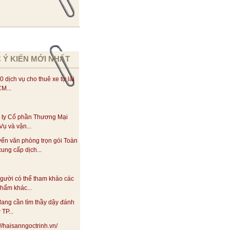
 Ý KIẾN MỚI NHẤT
0 dịch vụ cho thuê xe tự lái
M...
 ty Cổ phần Thương Mại
Vụ và vận...
yển văn phòng trọn gói Toàn
ung cấp dịch...
gười có thể tham khảo các
hẩm khác...
ang cần tìm thầy dậy đánh
 TP...
://haisanngoctrinh.vn/