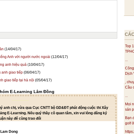
CÁC
Top 1
bản
(14/04/17)
TPHC
tiếng Anh với người nước ngoài
(12/04/17)
...
ếng anh hiệu quả
(10/04/17)
Công
 anh giao tiếp
(06/04/17)
Dịch 
h giao tiếp tại hà nội
(05/04/17)
, chu
Cầu c
nhóm E-Learning Lâm Đồng
...
Mọi n
quý anh chị, vừa qua Cục CNTT bộ GD&ĐT phát động cuộc thi Xây
sản p
iảng E-Learning. Nếu quý thầy cô quan tâm, xin vui lòng đăng ký
Bạn đ
uận này để cùng trao đổi
golf ở
https
g Lam Dong