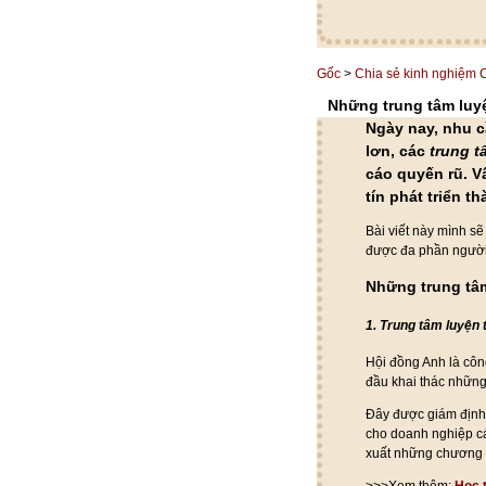
Gốc
>
Chia sẻ kinh nghiệm
Những trung tâm luyện
Ngày nay
, nhu c
lơn,
các
trung t
cáo
quyến rũ
. V
tín
phát triển t
Bài viết này mình s
được đa phần người
Những trung tâ
1. Trung tâm
luyện t
Hội đồng Anh là
côn
đầu
khai thác
nhữn
Đây được
giám địn
cho
doanh nghiệp
c
xuất
những
chương t
>>>Xem thêm:
Học t