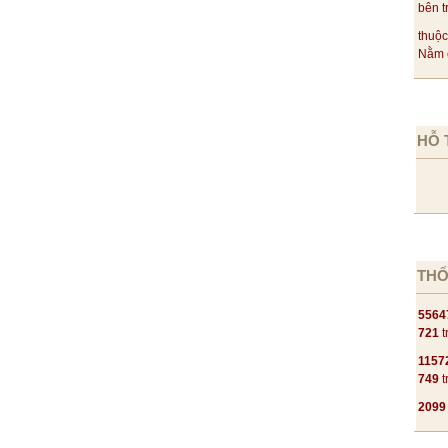
bên t
thuộc
Nằm c
HỖ 
THỐ
5564
721
t
1157
749
t
2099