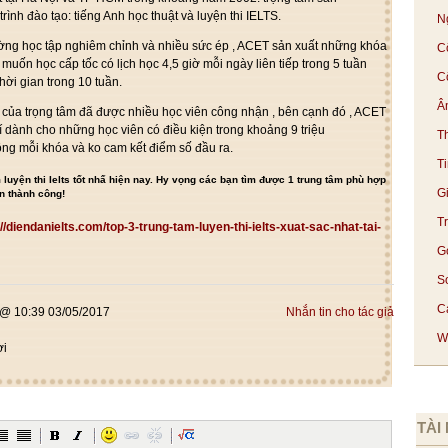
ình đào tạo: tiếng Anh học thuật và luyện thi IELTS.
N
ường học tập
nghiêm chỉnh
và
nhiều
sức ép
, ACET
sản xuất
những
khóa
C
 muốn học cấp tốc
có
lịch học 4,5 giờ mỗi ngày
liên tiếp
trong 5 tuần
C
thời gian
trong 10 tuần.
Â
n của
trọng tâm
đã được
nhiều
học viên
công nhận
,
bên cạnh đó
, ACET
í dành cho
những
học viên
có
điều kiện
trong khoảng
9 triệu
T
đồng mỗi khóa và
ko
cam kết điểm số đầu ra.
T
m luyện thi Ielts tốt nhấ hiện nay. Hy vọng các bạn tìm được 1 trung tâm phù hợp
G
n thành công!
T
://diendanielts.com/top-3-trung-tam-luyen-thi-ielts-xuat-sac-nhat-tai-
G
S
Cá
@ 10:39 03/05/2017
Nhắn tin cho tác giả
We
ời
TÀI