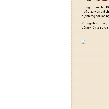
Trong khoảng
lâu BC
ngũ
giáo viên
đạt ch
dự
những
câu lạc b
Không những thế
, 
đồng/khóa (32 giờ t