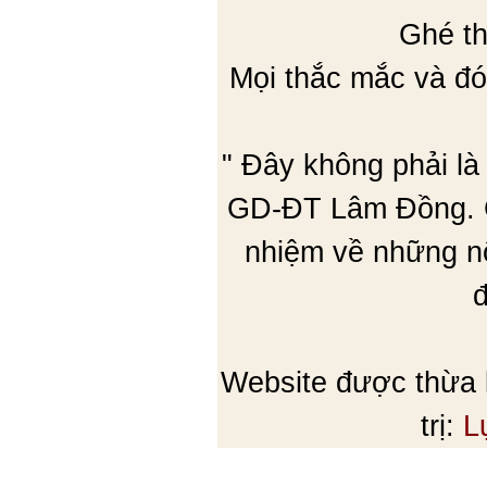
Ghé th
Mọi thắc mắc và đó
" Đây không phải là
GD-ĐT Lâm Đồng. C
nhiệm về những nộ
đ
Website được thừa
trị:
L