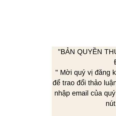
"BẢN QUYỀN TH
" Mời quý vị đăng
để trao đổi thảo lu
nhập email của quý
nút