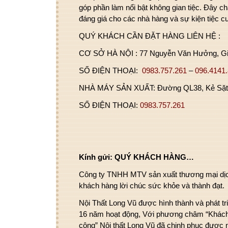
góp phần làm nổi bật không gian tiệc. Đây c
đáng giá cho các nhà hàng và
sự kiện tiệc c
QUÝ KHÁCH CẦN ĐẶT HÀNG LIÊN HỆ :
CƠ SỞ HÀ NỘI :
77 Nguyễn Văn Hưởng, Gia
SỐ ĐIỆN THOẠI:
0983.757.261
–
096.4141
NHÀ MÁY SẢN XUẤT:
Đường QL38, Kẻ Sặt,
SỐ ĐIỆN THOẠI:
0983.757.261
Kính gửi: QUÝ KHÁCH HÀNG…
Công ty TNHH MTV sản xuất thương mại dịch
khách hàng lời chúc sức khỏe và thành đạt.
Nội Thất Long Vũ được hình thành và phát t
16 năm hoạt động, Với phương châm “Khách ha
công” Nội thất Long Vũ đã chinh phục được nh