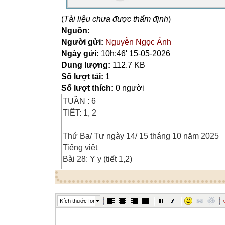
(
Tài liệu chưa được thẩm định
)
Nguồn:
Người gửi:
Nguyễn Ngọc Ánh
Ngày gửi:
10h:46' 15-05-2026
Dung lượng:
112.7 KB
Số lượt tải:
1
Số lượt thích:
0 người
TUẦN : 6
TIẾT: 1, 2
Thứ Ba/ Tư ngày 14/ 15 tháng 10 năm 2025
Tiếng việt
Bài 28: Y y (tiết 1,2)
I. Yêu cầu cần đạt
1. Nhận biết và đọc đúng các âm y đọc đúng c
Kích thước font
chứa
âm y; hiểu và trả lời được các câu hỏi có liê