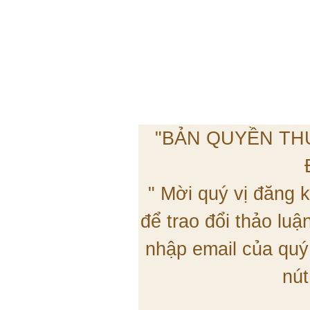
"BẢN QUYỀN TH
" Mời quý vị đăng
để trao đổi thảo lu
nhập email của quý
nút