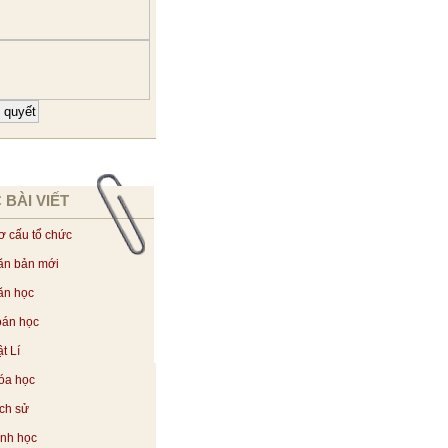
 BÀI VIẾT
ơ cấu tổ chức
ăn bản mới
ăn học
oán học
t Lí
óa học
ịch sử
inh học