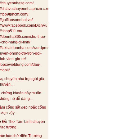
://chuyennhasg.com/
://dichvuchuyennhatphcm.com/
://top9tphcm.com/
://golftansonnhat.vn/
s://www.facebook.com/DichVuTaxiTai24HSaiGon
://shop511.vn/
://donnha365.com/cho-thue-
i-cho-hang-di-tinh/
://taxitaidonnha.com/wordpress/dich-
uyen-phong-tro-tron-goi-
inh-vien-gia-re/
//lopxevietdung.com/dau-
obil/...
vụ chuyển nhà trọn gói giá
 huyện...
 chứng khoán này muốn
không hề dễ dàng...
àm cổng sắt đẹp hoặc cổng
đẹp vậy...
ở Đồ Thờ Tâm Linh chuyên
tạc tượng...
rúc ban thờ điện Thường