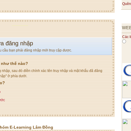
Quên
WEB
Các l
a đăng nhập
u cầu bạn phải đăng nhập mới truy cập được.
y như thế nào?
 nhập, sau đó điền chính xác tên truy nhập và mật khẩu đã đăng
hập" ở phía dưới.
eo?
p
rước
nhóm E-Learning Lâm Đồng