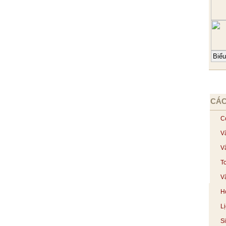
CÁC
C
V
V
T
Vậ
H
L
S