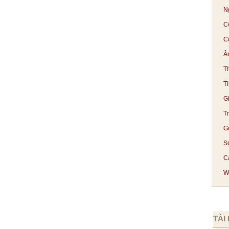
N
C
C
Â
T
T
G
T
G
S
Cá
We
TÀI