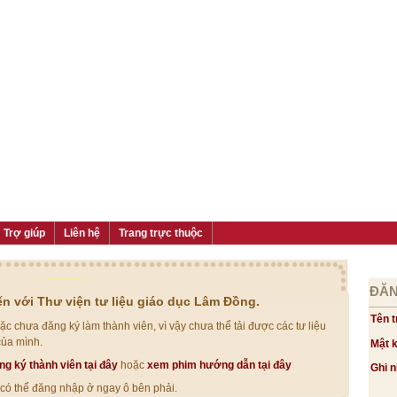
Trợ giúp
Liên hệ
Trang trực thuộc
ĐĂN
n với Thư viện tư liệu giáo dục Lâm Đồng.
Tên t
c chưa đăng ký làm thành viên, vì vậy chưa thể tải được các tư liệu
của mình.
Mật 
ng ký thành viên tại đây
hoặc
xem phim hướng dẫn tại đây
Ghi 
ị có thể đăng nhập ở ngay ô bên phải.