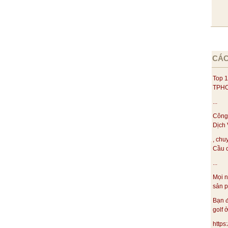
CÁC
Top 1
TPHC
...
Công
Dịch 
, chu
Cầu c
...
Mọi n
sản p
Bạn đ
golf ở
https