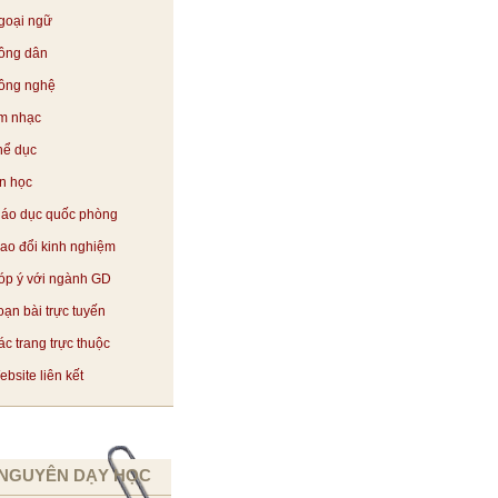
goại ngữ
ông dân
ông nghệ
m nhạc
hể dục
in học
iáo dục quốc phòng
rao đổi kinh nghiệm
óp ý với ngành GD
oạn bài trực tuyến
c trang trực thuộc
bsite liên kết
 NGUYÊN DẠY HỌC