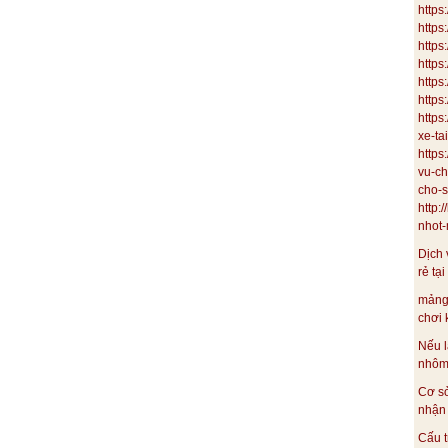
https
https
https
https
http
https
https
xe-ta
https
vu-ch
cho-s
http:
nhot-m
Dịch 
rẻ tại
mảng
chơi 
Nếu l
nhôm 
Cơ s
nhận 
Cấu t