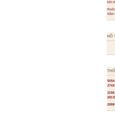
bên t
thuộc
Nằm c
HỖ 
THỐ
5554
2743
1156
2813
2099