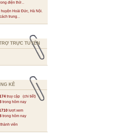
rong điện thờ...
 huyện Hoài Đức, Hà Nội.
ách trung...
TRỢ TRỰC TUYẾN
NG KÊ
174
truy cập (
chi tiết
)
3
trong hôm nay
1710
lượt xem
8
trong hôm nay
thành viên