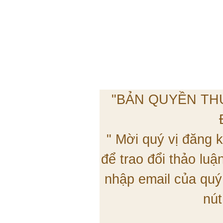
"BẢN QUYỀN TH
" Mời quý vị đăng
để trao đổi thảo lu
nhập email của quý
nút