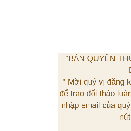
"BẢN QUYỀN TH
" Mời quý vị đăng
để trao đổi thảo lu
nhập email của quý
nút