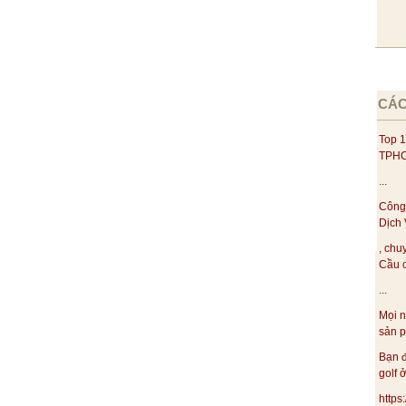
CÁC
Top 1
TPHC
...
Công
Dịch 
, chu
Cầu c
...
Mọi n
sản p
Bạn đ
golf ở
https