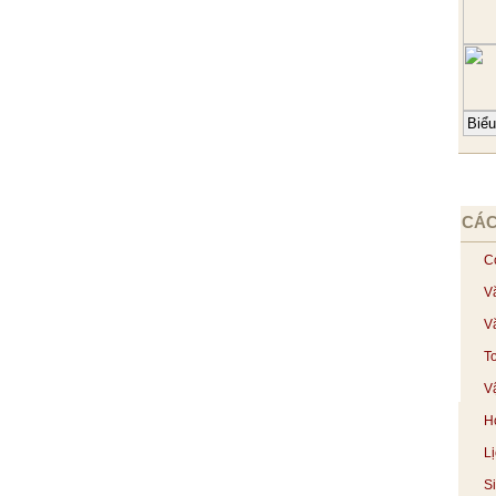
CÁC
C
V
V
T
Vậ
H
L
S