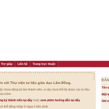
Trợ giúp
Liên hệ
Trang trực thuộc
ĐĂN
n với Thư viện tư liệu giáo dục Lâm Đồng.
Tên t
c chưa đăng ký làm thành viên, vì vậy chưa thể tải được các tư liệu
của mình.
Mật 
ng ký thành viên tại đây
hoặc
xem phim hướng dẫn tại đây
Ghi 
ị có thể đăng nhập ở ngay ô bên phải.