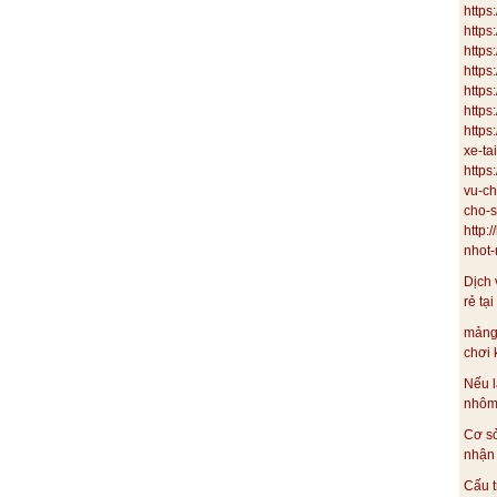
https
https
https
https
http
https
https
xe-ta
https
vu-ch
cho-s
http:
nhot-m
Dịch 
rẻ tại
mảng
chơi 
Nếu l
nhôm 
Cơ s
nhận 
Cấu t