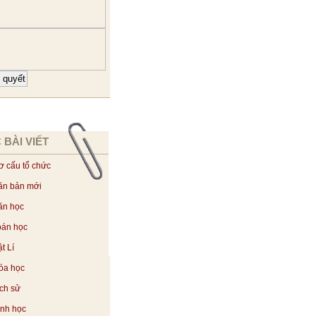
 BÀI VIẾT
ơ cấu tổ chức
ăn bản mới
ăn học
oán học
t Lí
óa học
ịch sử
inh học