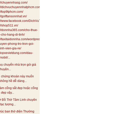
://chuyennhasg.com/
://dichvuchuyennhatphcm.com/
://top9tphcm.com/
://golftansonnhat.vn/
s://www.facebook.com/DichVuTaxiTai24HSaiGon
://shop511.vn/
://donnha365.com/cho-thue-
i-cho-hang-di-tinh/
://taxitaidonnha.com/wordpress/dich-
uyen-phong-tro-tron-goi-
inh-vien-gia-re/
//lopxevietdung.com/dau-
obil/...
vụ chuyển nhà trọn gói giá
 huyện...
 chứng khoán này muốn
không hề dễ dàng...
àm cổng sắt đẹp hoặc cổng
đẹp vậy...
ở Đồ Thờ Tâm Linh chuyên
tạc tượng...
rúc ban thờ điện Thường