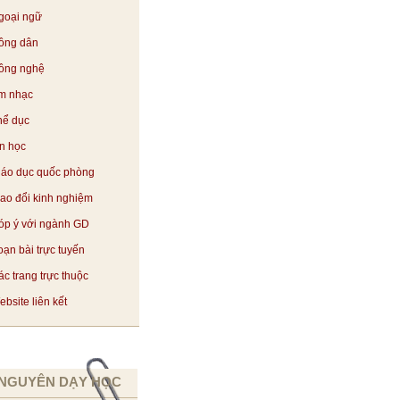
goại ngữ
ông dân
ông nghệ
m nhạc
hể dục
in học
iáo dục quốc phòng
rao đổi kinh nghiệm
óp ý với ngành GD
oạn bài trực tuyến
c trang trực thuộc
bsite liên kết
 NGUYÊN DẠY HỌC