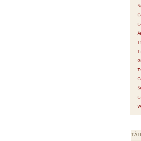
N
C
C
Â
T
T
G
T
G
S
Cá
We
TÀI