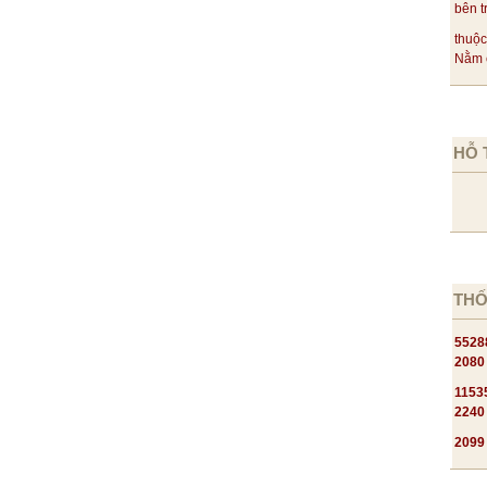
bên t
thuộc
Nằm c
HỖ 
THỐ
5528
2080
1153
2240
2099