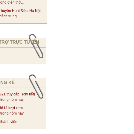
rong điện thờ...
 huyện Hoài Đức, Hà Nội.
ách trung...
TRỢ TRỰC TUYẾN
NG KÊ
821
truy cập (
chi tiết
)
trong hôm nay
5812
lượt xem
trong hôm nay
thành viên