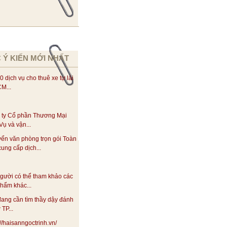
 Ý KIẾN MỚI NHẤT
0 dịch vụ cho thuê xe tự lái
M...
 ty Cổ phần Thương Mại
Vụ và vận...
yển văn phòng trọn gói Toàn
ung cấp dịch...
gười có thể tham khảo các
hẩm khác...
ang cần tìm thầy dậy đánh
 TP...
://haisanngoctrinh.vn/