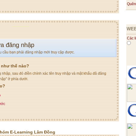
Quên
WEB
Các l
a đăng nhập
u cầu bạn phải đăng nhập mới truy cập được.
y như thế nào?
 nhập, sau đó điền chính xác tên truy nhập và mật khẩu đã đăng
hập" ở phía dưới.
eo?
p
rước
nhóm E-Learning Lâm Đồng