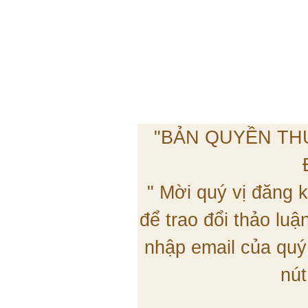
"BẢN QUYỀN TH
" Mời quý vị đăng
để trao đổi thảo lu
nhập email của quý
nút