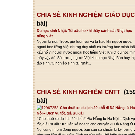
CHIA SẺ KINH NGHIỆM GIÁO DỤC
bài)
Du học sinh Nhật: Tôi xấu hổ khi thấy cảnh sát Nhật học
tiếng Việt
Người ta nói: Trước giờ luôn vui và tự hào khi người nước
ngoài học tiếng Việt nhưng duy nhất có trường học mình th
xấu hổ vì người nước ngoài học tiếng Việt. Khi đi du học mì
thấy vậy đó. Số lượng người Việt đi du học Nhật Bản hay th
tập sinh, tu nghiệp sinh tại Nhật...
CHIA SẺ KINH NGHIỆM CNTT
(15
bài)
Cho thuê xe du lịch 29 chỗ đi Đà Nẵng từ Hà
Nội – Dịch vụ tốt, giá ưu đãi
" Cho thuê xe du lịch 29 chỗ đi Đà Nẵng từ Hà Nội – Dịch vụ
tốt, giá ưu đãi " Khi lên kế hoạch cho chuyến đi Đà Nẵng từ
Nội cùng nhóm đông người, bạn cần sự chuẩn bị kỹ lưỡng 
phương tiện di chuyển. Dịch vụ của Vân Hải luôn được nhi