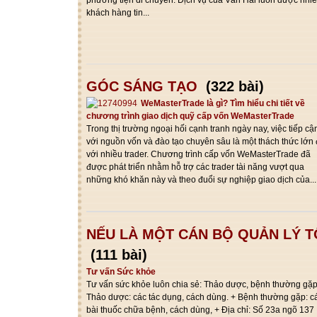
khách hàng tin...
GÓC SÁNG TẠO
(322 bài)
WeMasterTrade là gì? Tìm hiểu chi tiết về
chương trình giao dịch quỹ cấp vốn WeMasterTrade
Trong thị trường ngoại hối cạnh tranh ngày nay, việc tiếp cậ
với nguồn vốn và đào tạo chuyên sâu là một thách thức lớn 
với nhiều trader. Chương trình cấp vốn WeMasterTrade đã
được phát triển nhằm hỗ trợ các trader tài năng vượt qua
những khó khăn này và theo đuổi sự nghiệp giao dịch của...
NẾU LÀ MỘT CÁN BỘ QUẢN LÝ T
(111 bài)
Tư vấn Sức khỏe
Tư vấn sức khỏe luôn chia sẻ: Thảo dược, bệnh thường gặp
Thảo dược: các tác dụng, cách dùng. + Bệnh thường gặp: c
bài thuốc chữa bệnh, cách dùng, + Địa chỉ: Số 23a ngõ 137