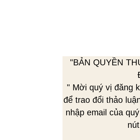
"BẢN QUYỀN TH
" Mời quý vị đăng
để trao đổi thảo lu
nhập email của quý
nút