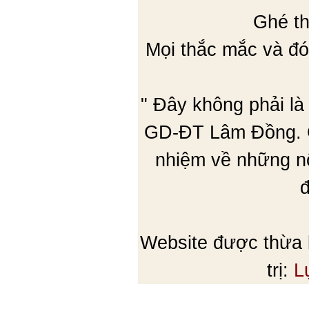
Ghé th
Mọi thắc mắc và đó
" Đây không phải là
GD-ĐT Lâm Đồng. C
nhiệm về những nộ
đ
Website được thừa
trị:
L