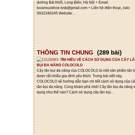
đường Bát Khối, Long Biên, Hà Nội + Email:
tuvansuckhoe.tvsk@gmail.com + Liên hệ điện thoại, zalo :
0932340345 Website:...
THÔNG TIN CHUNG
(289 bài)
TÌM HIỂU VỀ CÁCH SỬ DỤNG CỦA CÂY L
BỤI ĐA NĂNG COLOCOLO
Cây lăn bụi đa năng của COLOCOLO là một sản phẩm lăn b
được rất nhiều gia đình yêu thích. Trong bài viết này,
COLOCOLO sẽ hướng dẫn bạn chi tiết cách sử dụng của câ
lăn bụi đa năng. Cùng khám phá nhé! Cây lăn bụi đa năng 
dụng như thế nào? Cách sử dụng cây lăn bụi...