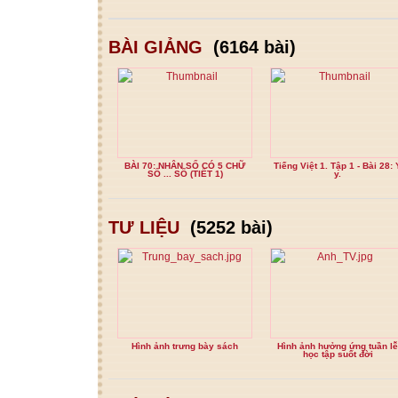
BÀI GIẢNG
(6164 bài)
BÀI 70: NHÂN SỐ CÓ 5 CHỮ
Tiếng Việt 1. Tập 1 - Bài 28: 
SỐ ... SỐ (TIẾT 1)
y.
TƯ LIỆU
(5252 bài)
Hình ảnh trưng bày sách
Hình ảnh hưởng ứng tuần lễ
học tập suốt đời